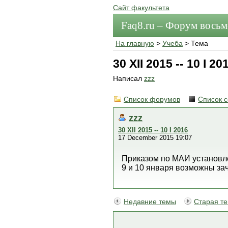
Сайт факультета
Faq8.ru – Форум вось
На главную
>
Учеба
> Тема
30 XII 2015 -- 10 I 20
Написал
zzz
Список форумов
Список 
zzz
30 XII 2015 -- 10 I 2016
17 December 2015 19:07
Приказом по МАИ установлен
9 и 10 января возможны за
Недавние темы
Старая т