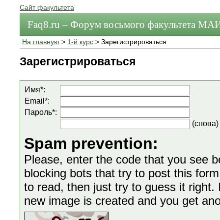
Сайт факультета
Faq8.ru – Форум восьмого факультета МА
На главную
>
1-й курс
> Зарегистрироваться
Зарегистрироваться
Имя*:
Email*:
Пароль*:
(снова)
Spam prevention:
Please, enter the code that you see bel
blocking bots that try to post this form
to read, then just try to guess it right
new image is created and you get anoth