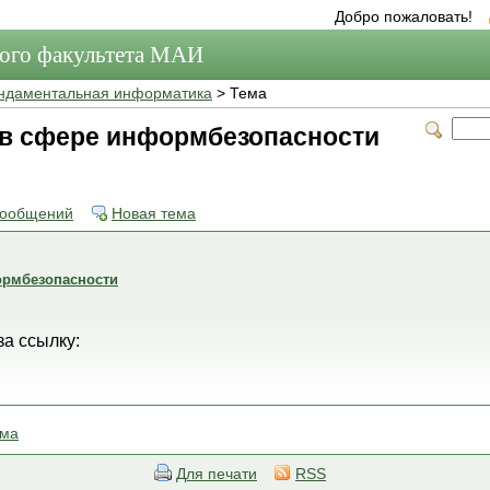
Добро пожаловать!
мого факультета МАИ
ндаментальная информатика
> Тема
в сфере информбезопасности
сообщений
Новая тема
рмбезопасности
за ссылку:
ема
Для печати
RSS