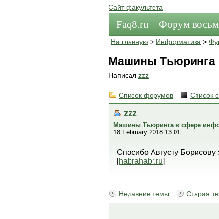
Сайт факультета
Faq8.ru – Форум вось
На главную
>
Информатика
>
Фу
Машины Тьюринга 
Написал
zzz
Список форумов
Список 
zzz
Машины Тьюринга в сфере инфо
18 February 2018 13:01
Спасибо Августу Борисову 
[
habrahabr.ru
]
Недавние темы
Старая т