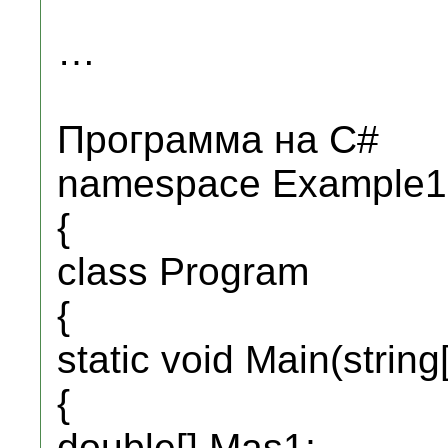
…
Программа на C#
namespace Example1
{
class Program
{
static void Main(string
{
double[] Mas1;