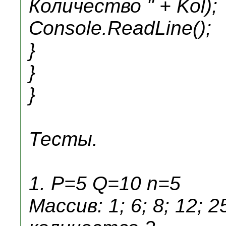
Количество " + Kol);
Console.ReadLine();
}
}
}
Тесты.
1. P=5 Q=10 n=5
Массив: 1; 6; 8; 12;