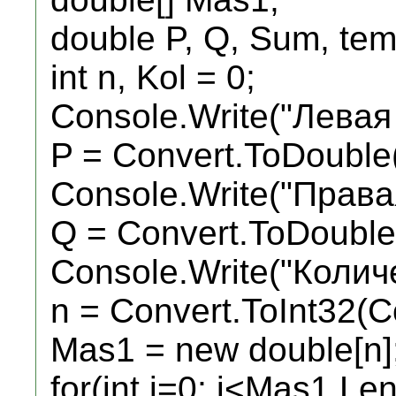
double P, Q, Sum, tem
int n, Kol = 0;
Console.Write("Левая 
P = Convert.ToDouble
Console.Write("Права
Q = Convert.ToDouble
Console.Write("Колич
n = Convert.ToInt32(C
Mas1 = new double[n]
for(int i=0; i<Mas1.Len