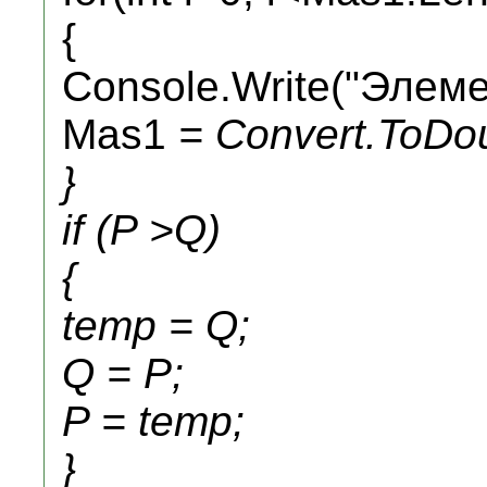
{
Console.Write("Элемент
Mas1
= Convert.ToDou
}
if (P >Q)
{
temp = Q;
Q = P;
P = temp;
}