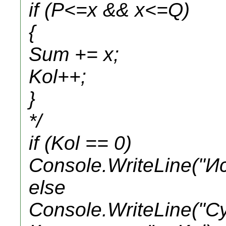
if (P<=x && x<=Q)
{
Sum += x;
Kol++;
}
*/
if (Kol == 0)
Console.WriteLine("
else
Console.WriteLine("С