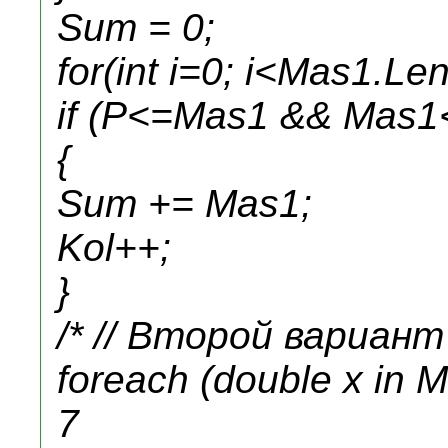
Sum = 0;
for(int i=0; i<Mas1.Len
if (P<=Mas1
&& Mas1
{
Sum += Mas1
;
Kol++;
}
/* // Второй вариант
foreach (double x in 
7