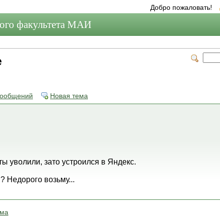
Добро пожаловать!
мого факультета МАИ
е
сообщений
Новая тема
ты уволили, зато устроился в Яндекс.
? Недорого возьму...
ема