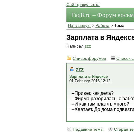
Сайт факультета
Faq8.ru – Форум вось
На главную
>
Работа
> Тема
Зарплата в Яндекс
Написал
zzz
Список форумов
Список 
zzz
Зарплата в Яндексе
01 February 2016 12:12
--Привет, как дела?
--Фирма разорилась, с рабо
--И как там платят, много?
--Хватает. До дома подвезти
Недавние темы
Старая т