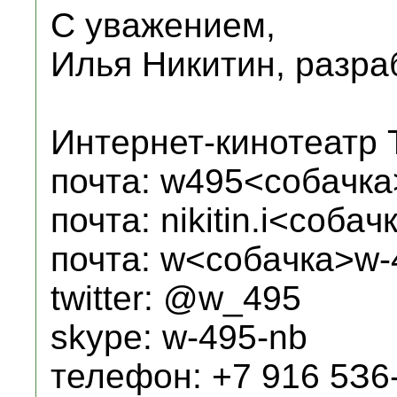
С уважением,
Илья Никитин, разра
Интернет-кинотеатр 
почта: w495<coбaчкa
почта: nikitin.i<coбaч
почта: w<coбaчкa>w-
twitter: @w_495
skype: w-495-nb
телефон: +7 916 5З6