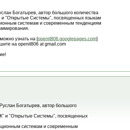
услан Богатырев, автор большого количества
" и "Открытые Системы", посвященных языкам
ционным системам и современным тенденциям
аммирования.
ожно узнать на [
openit806.googlepages.com
]
ите на openit806 at gmail.com
ие!
 Руслан Богатырев, автор большого
ПК" и "Открытые Системы", посвященных
ационным системам и современным