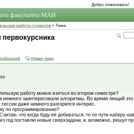
Добро пожаловать!
мого факультета МАИ
ельская работа студентов
> Тема
я первокурсника
сообщений
Новая тема
ика
тельскую работу можно взяться во втором семестре?
м немного заинтересовали алгоритмы. Во время лекций это 
 сессии даже немного разгорелся интерес.
ику по программированию?
 Считаю, что когда буду её добиваться, то по пути наберу н
ез год поставлю новые сверхзадачи, и, возможно, решул п