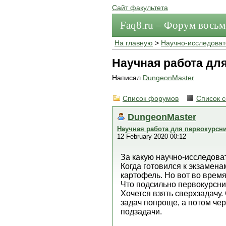
Сайт факультета
Faq8.ru – Форум вось
На главную
>
Научно-исследоват
Научная работа дл
Написал
DungeonMaster
Список форумов
Список 
DungeonMaster
Научная работа для первокурсн
12 February 2020 00:12
За какую научно-исследова
Когда готовился к экзамена
картофель. Но вот во время
Что подсильно первокурсн
Хочется взять сверхзадачу.
задач попроще, а потом чер
подзадачи.