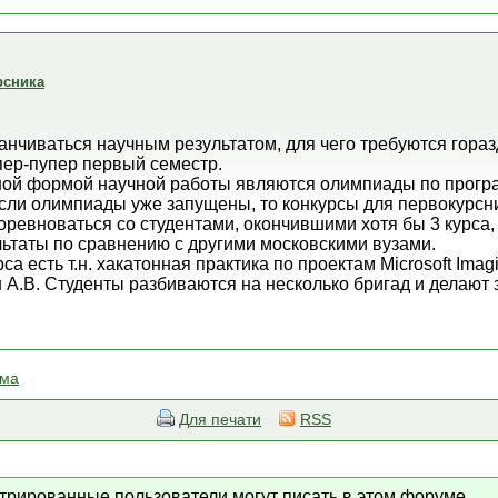
рсника
анчиваться научным результатом, для чего требуются гор
пер-пупер первый семестр.
ной формой научной работы являются олимпиады по прогр
 Если олимпиады уже запущены, то конкурсы для первокурсн
оревноваться со студентами, окончившими хотя бы 3 курса,
ьтаты по сравнению с другими московскими вузами.
рса есть т.н. хакатонная практика по проектам Microsoft Ima
 А.В. Студенты разбиваются на несколько бригад и делают
ема
Для печати
RSS
стрированные пользователи могут писать в этом форуме.