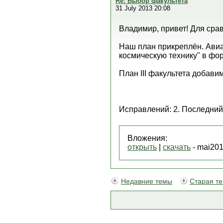
Re: Выбор факультета
31 July 2013 20:08
Владимир, привет! Для срав
Наш план прикреплён. Авиа
космическую технику" в фор
План III факультета добавим
Исправлений: 2. Последний 
Вложения:
открыть
|
скачать
- mai201
Недавние темы
Старая т