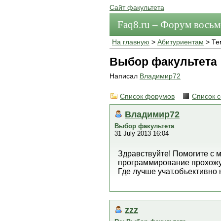
Сайт факультета
Faq8.ru – Форум вось
На главную
>
Абитуриентам
> Те
Выбор факультета
Написал
Владимир72
Список форумов
Список 
Владимир72
Выбор факультета
31 July 2013 16:04
Здравствуйте! Помогите с 
программирование прохожу
Где лучше учат.объективно 
zzz