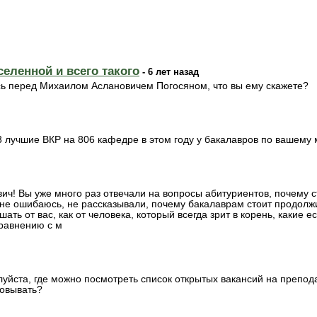
еленной и всего такого
- 6 лет назад
сь перед Михаилом Аслановичем Погосяном, что вы ему скажете?
3 лучшие ВКР на 806 кафедре в этом году у бакалавров по вашему
ич! Вы уже много раз отвечали на вопросы абитуриентов, почему ст
и не ошибаюсь, не рассказывали, почему бакалаврам стоит продолж
ать от вас, как от человека, который всегда зрит в корень, какие 
равнению с м
луйста, где можно посмотреть список открытых вакансий на препо
совывать?