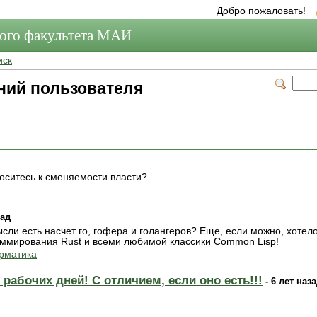
Добро пожаловать!
мого факультета МАИ
иск
ний пользователя
носитесь к сменяемости власти?
зад
ысли есть насчет го, гофера и голангеров? Еще, если можно, хоте
аммирования Rust и всеми любимой классики Common Lisp!
рматика
 рабочих дней! С отличием, если оно есть!!!
- 6 лет наз