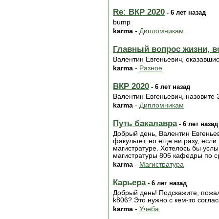
Re: ВКР 2020
- 6 лет назад
bump
karma
-
Дипломникам
Главный вопрос жизни, вс
Валентин Евгеньевич, оказавши
karma
-
Разное
ВКР 2020
- 6 лет назад
Валентин Евгеньевич, назовите 
karma
-
Дипломникам
Путь бакалавра
- 6 лет назад
Добрый день, Валентин Евгеньев
факультет, но еще ни разу, есл
магистратуре. Хотелось бы услыш
магистратуры 806 кафедры по с
karma
-
Магистратура
Карьера
- 6 лет назад
Добрый день! Подскажите, пожа
k806? Это нужно с кем-то согла
karma
-
Учеба