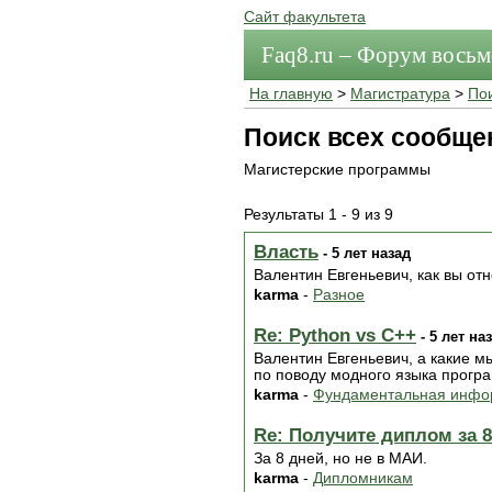
Сайт факультета
Faq8.ru – Форум вось
На главную
>
Магистратура
>
По
Поиск всех сообще
Магистерские программы
Результаты 1 - 9 из 9
Власть
- 5 лет назад
Валентин Евгеньевич, как вы от
karma
-
Разное
Re: Python vs C++
- 5 лет на
Валентин Евгеньевич, а какие м
по поводу модного языка прогр
karma
-
Фундаментальная инфо
Re: Получите диплом за 8
За 8 дней, но не в МАИ.
karma
-
Дипломникам