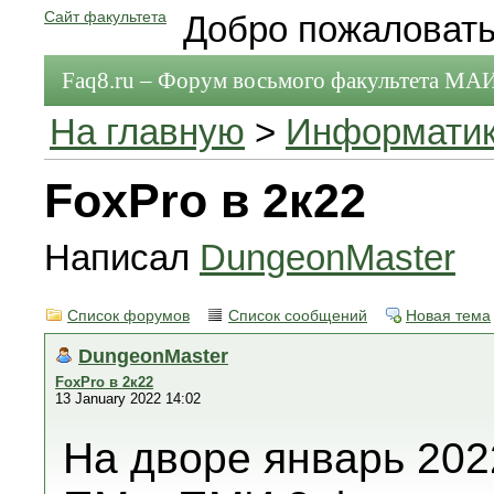
Сайт факультета
Добро пожаловать
Faq8.ru – Форум восьмого факультета МА
На главную
>
Информати
FoxPro в 2к22
Написал
DungeonMaster
Список форумов
Список сообщений
Новая тема
DungeonMaster
FoxPro в 2к22
13 January 2022 14:02
На дворе январь 2022