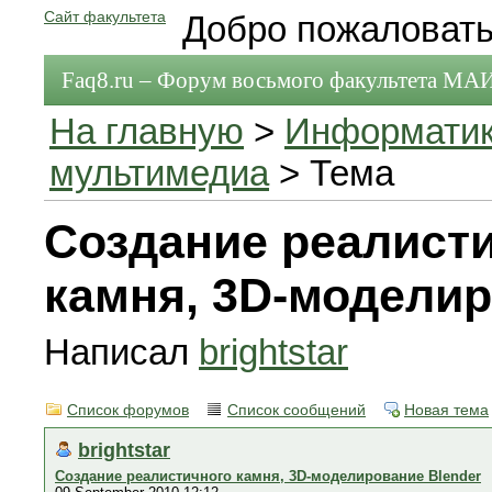
Сайт факультета
Добро пожаловать
Faq8.ru – Форум восьмого факультета МА
На главную
>
Информати
мультимедиа
> Тема
Создание реалист
камня, 3D-моделир
Написал
brightstar
Список форумов
Список сообщений
Новая тема
brightstar
Создание реалистичного камня, 3D-моделирование Blender