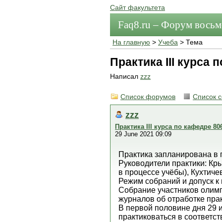
Сайт факультета
Faq8.ru – Форум вось
На главную
>
Учеба
> Тема
Практика III курса 
Написал
zzz
Список форумов
Список 
zzz
Практика III курса по кафедре 80
29 June 2021 09:09
Практика запланирована в 
Руководители практики: Крыл
в процессе учёбы), Кухтиче
Режим собраний и допуск к 
Собрание участников олимп
журналов об отработке прак
В первой половине дня 29 
практиковаться в соответст