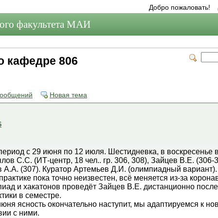
Добро пожаловать!
мого факультета МАИ
по кафедре 806
сообщений
Новая тема
6
период с 29 июня по 12 июля. Шестидневка, в воскресенье 
ов С.С. (ИТ-центр, 18 чел.. гр. 306, 308), Зайцев В.Е. (30
в А.А. (307). Куратор Артемьев Д.И. (олимпиадный вариант).
практике пока точно неизвестен, всё меняется из-за корона
иад и хакатонов проведёт Зайцев В.Е. дистанционно посл
тики в семестре.
июня ясность окончательно наступит, мы адаптируемся к н
вии с ними.