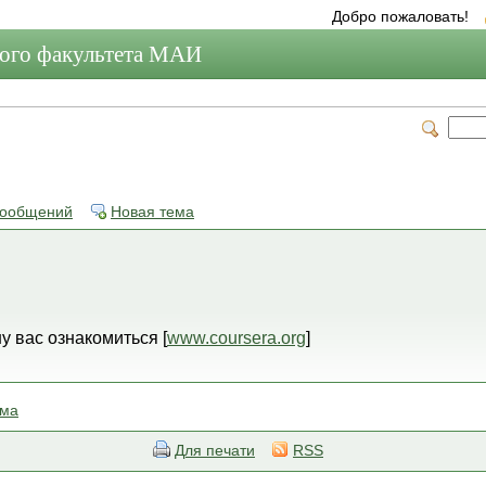
Добро пожаловать!
мого факультета МАИ
сообщений
Новая тема
у вас ознакомиться [
www.coursera.org
]
ема
Для печати
RSS