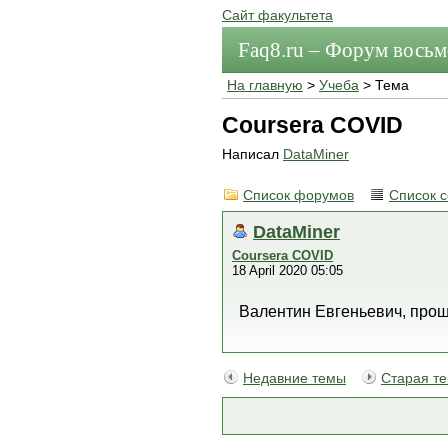
Сайт факультета
Faq8.ru – Форум вось
На главную
>
Учеба
> Тема
Coursera COVID
Написал
DataMiner
Список форумов
Список 
DataMiner
Coursera COVID
18 April 2020 05:05
Валентин Евгеньевич, прош
Недавние темы
Старая т