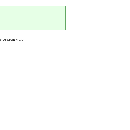
го Орджоникидзе.