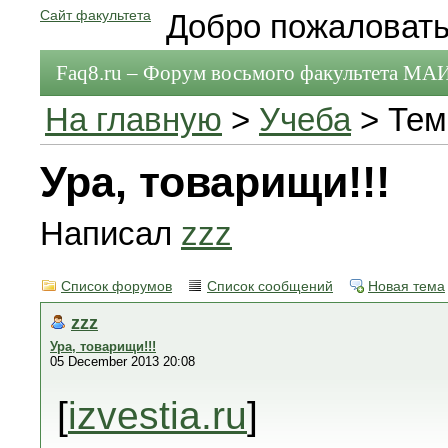
Сайт факультета
Добро пожаловать
Faq8.ru – Форум восьмого факультета МА
На главную
>
Учеба
> Тем
Ура, товарищи!!!
Написал
zzz
Список форумов
Список сообщений
Новая тема
zzz
Ура, товарищи!!!
05 December 2013 20:08
[
izvestia.ru
]