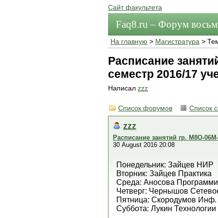
Сайт факультета
Faq8.ru – Форум вось
На главную
>
Магистратура
> Те
Расписание занятий
семестр 2016/17 уч
Написал
zzz
Список форумов
Список 
zzz
Расписание занятий гр. М8О-06М-
30 August 2016 20:08
Понедельник: Зайцев НИР
Вторник: Зайцев Практика
Среда: Аносова Программи
Четверг: Чернышов Сетево
Пятница: Скородумов Инф. 
Суббота: Лукин Технологии