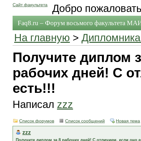
Сайт факультета
Добро пожаловать
Faq8.ru – Форум восьмого факультета МА
На главную
>
Дипломник
Получите диплом з
рабочих дней! С о
есть!!!
Написал
zzz
Список форумов
Список сообщений
Новая тема
zzz
Получите диплом за 8 рабочих дней! С отличием, если оно ес