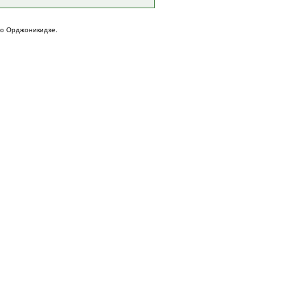
го Орджоникидзе.