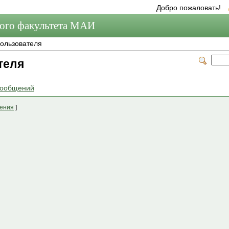
Добро пожаловать!
мого факультета МАИ
ользователя
теля
сообщений
щения
]