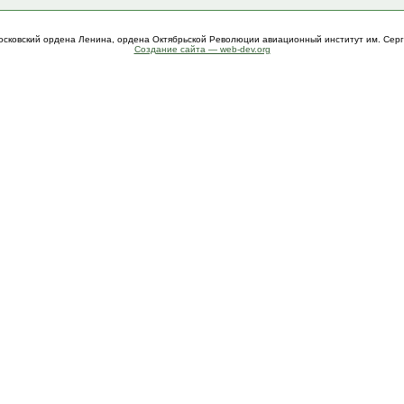
осковский ордена Ленина, ордена Октябрьской Революции авиационный институт им. Сер
Создание сайта — web-dev.org