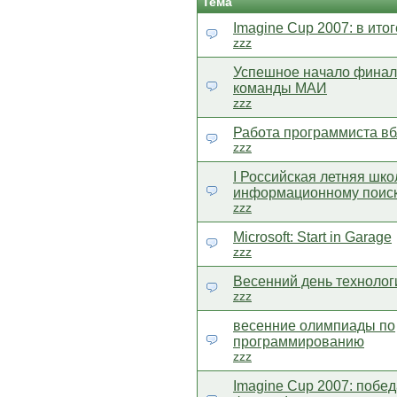
Тема
Imagine Cup 2007: в итог
zzz
Успешное начало финал
команды МАИ
zzz
Работа программиста в
zzz
I Российская летняя шко
информационному поис
zzz
Microsoft: Start in Garage
zzz
Весенний день технологи
zzz
весенние олимпиады по
программированию
zzz
Imagine Cup 2007: побе