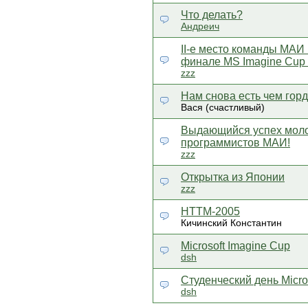
Что делать?
Андреич
II-е место команды МАИ
финале MS Imagine Cup
zzz
Нам снова есть чем горди
Вася (счастливый)
Выдающийся успех мол
программистов МАИ!
zzz
Открытка из Японии
zzz
HTTM-2005
Кичинский Константин
Microsoft Imagine Cup
dsh
Студенческий день Micros
dsh