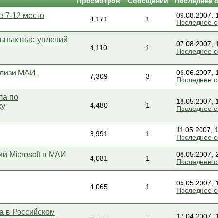
Просмотров
Сообщений
Последнее 
е 7-12 место
09.08.2007, 
4,171
1
Последнее 
ьных выступлений
07.08.2007, 
4,110
1
Последнее 
близи МАИ
06.06.2007, 
7,309
3
Последнее 
ла по
18.05.2007, 
ку
4,480
1
Последнее 
11.05.2007, 
3,991
1
Последнее 
й Microsoft в МАИ
08.05.2007, 
4,081
1
Последнее 
05.05.2007, 
4,065
1
Последнее 
да в Российском
17.04.2007, 