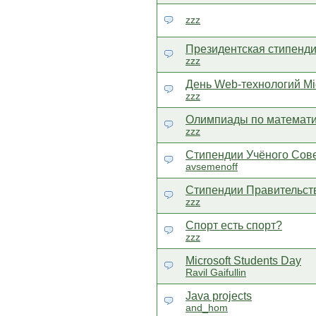
zzz
Президентская стипенд
zzz
День Web-технологий Mi
zzz
Олимпиады по математ
zzz
Стипендии Учёного Сов
avsemenoff
Стипендии Правительств
zzz
Спорт есть спорт?
zzz
Microsoft Students Day
Ravil Gaifullin
Java projects
and_hom