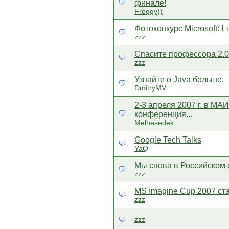
финале!
Froggy))
Фотоконкурс Microsoft: I 
zzz
Спасите профессора 2.0
zzz
Узнайте о Java больше.
DmitryMV
2-3 апреля 2007 г. в МА
конференция...
Melhesedek
Google Tech Talks
YaQ
Мы снова в Российском
zzz
MS Imagine Cup 2007 ст
zzz
zzz