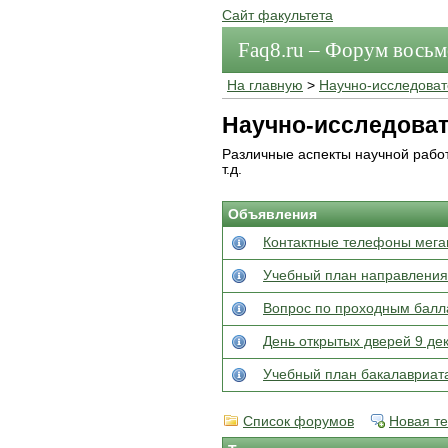
Сайт факультета
Faq8.ru – Форум вось
На главную
>
Научно-исследоват
Научно-исследоват
Различные аспекты научной работ
т.д.
Объявления
Контактные телефоны мега
Учебный план направления 
Вопрос по проходным балл
День открытых дверей 9 де
Учебный план бакалавриата
Список форумов
Новая т